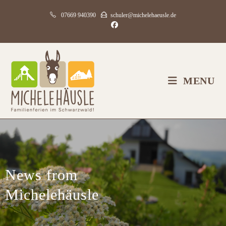
07669 940390
schuler@michelehaeusle.de
MENU
News from
Michelehäusle