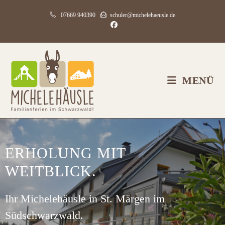
07669 940390
schuler@michelehaeusle.de
MENÜ
ERHOLUNG MIT
WEITBLICK.
Ihr Michelehäusle in St. Märgen im
Südschwarzwald.